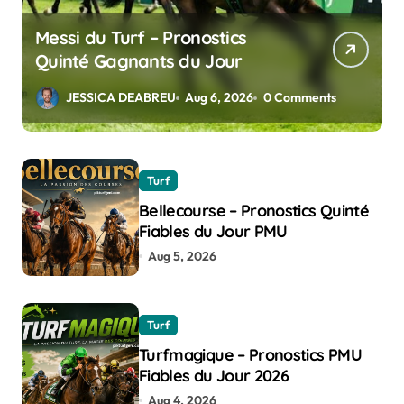
Messi du Turf – Pronostics
Quinté Gagnants du Jour
JESSICA DEABREU
Aug 6, 2026
0 Comments
Turf
Bellecourse – Pronostics Quinté
Fiables du Jour PMU
Aug 5, 2026
Turf
Turfmagique – Pronostics PMU
Fiables du Jour 2026
Aug 4, 2026