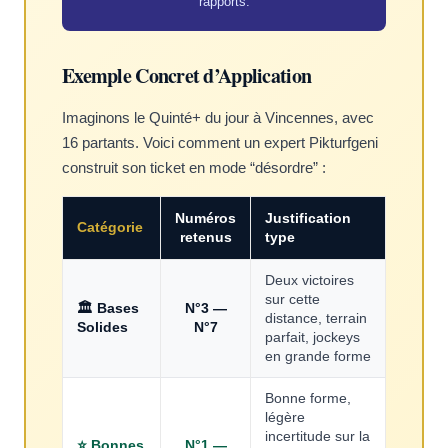
rapports.
Exemple Concret d’Application
Imaginons le Quinté+ du jour à Vincennes, avec
16 partants. Voici comment un expert Pikturfgeni
construit son ticket en mode “désordre” :
Numéros
Justification
Catégorie
retenus
type
Deux victoires
sur cette
🏛 Bases
N°3 —
distance, terrain
Solides
N°7
parfait, jockeys
en grande forme
Bonne forme,
légère
incertitude sur la
⭐ Bonnes
N°1 —