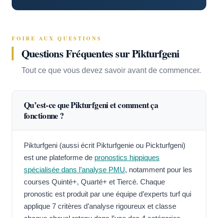
FOIRE AUX QUESTIONS
Questions Fréquentes sur Pikturfgeni
Tout ce que vous devez savoir avant de commencer.
Qu’est-ce que Pikturfgeni et comment ça
fonctionne ?
Pikturfgeni (aussi écrit Pikturfgenie ou Pickturfgeni)
est une plateforme de
pronostics hippiques
spécialisée dans l’analyse PMU
, notamment pour les
courses Quinté+, Quarté+ et Tiercé. Chaque
pronostic est produit par une équipe d’experts turf qui
applique 7 critères d’analyse rigoureux et classe