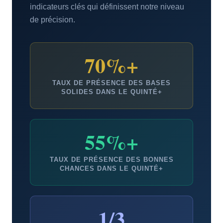
indicateurs clés qui définissent notre niveau
de précision.
70%+
TAUX DE PRÉSENCE DES BASES
SOLIDES DANS LE QUINTÉ+
55%+
TAUX DE PRÉSENCE DES BONNES
CHANCES DANS LE QUINTÉ+
1/3