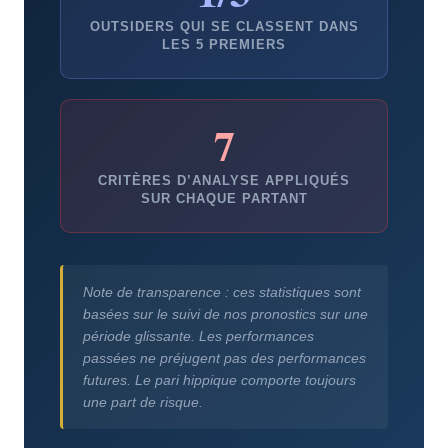
OUTSIDERS QUI SE CLASSENT DANS
LES 5 PREMIERS
7
CRITÈRES D’ANALYSE APPLIQUÉS
SUR CHAQUE PARTANT
Note de transparence : ces statistiques sont
basées sur le suivi de nos pronostics sur une
période glissante. Les performances
passées ne préjugent pas des performances
futures. Le pari hippique comporte toujours
une part de risque.