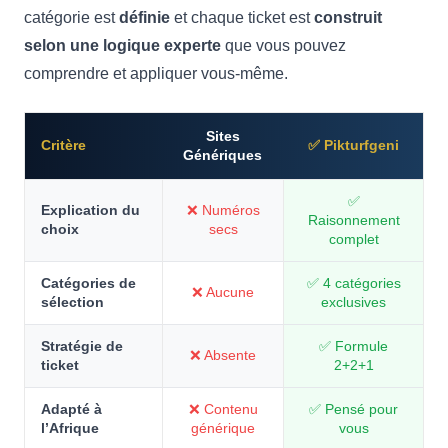
catégorie est
définie
et chaque ticket est
construit
selon une logique experte
que vous pouvez
comprendre et appliquer vous-même.
Sites
Critère
✅ Pikturfgeni
Génériques
✅
Explication du
❌ Numéros
Raisonnement
choix
secs
complet
Catégories de
✅ 4 catégories
❌ Aucune
sélection
exclusives
Stratégie de
✅ Formule
❌ Absente
ticket
2+2+1
Adapté à
❌ Contenu
✅ Pensé pour
l’Afrique
générique
vous