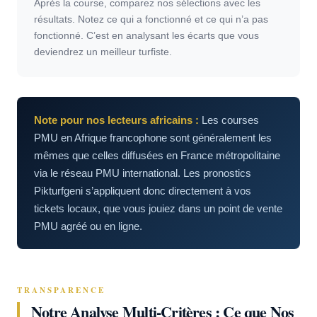
Après la course, comparez nos sélections avec les
résultats. Notez ce qui a fonctionné et ce qui n’a pas
fonctionné. C’est en analysant les écarts que vous
deviendrez un meilleur turfiste.
Note pour nos lecteurs africains :
Les courses
PMU en Afrique francophone sont généralement les
mêmes que celles diffusées en France métropolitaine
via le réseau PMU international. Les pronostics
Pikturfgeni s’appliquent donc directement à vos
tickets locaux, que vous jouiez dans un point de vente
PMU agréé ou en ligne.
TRANSPARENCE
Notre Analyse Multi-Critères : Ce que Nos