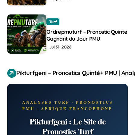
Turf
Ordrepmuturf – Pronostic Quinté
Gagnant du Jour PMU
Jul 31, 2026
Pikturfgeni – Pronostics Quinté+ PMU | Ana
ANALYSES TURF · PRONOSTICS
PMU · AFRIQUE FRANCOPHONE
Pikturfgeni : Le Site de
Pronostics Turf