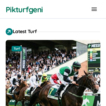
Skip
Pikturfgeni
to
content
Latest Turf
Turf