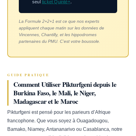
seul
ticket Quinté+
.
La Formule 2+2+1 est ce que nos experts
appliquent chaque matin sur les données de
Vincennes, Chantilly, et les hippodromes
partenaires du PMU. C’est votre boussole.
GUIDE PRATIQUE
Comment Utiliser Pikturfgeni depuis le
Burkina Faso, le Mali, le Niger,
Madagascar et le Maroc
Pikturfgeni est pensé pour les parieurs d’Afrique
francophone. Que vous soyez à Ouagadougou,
Bamako, Niamey, Antananarivo ou Casablanca, notre