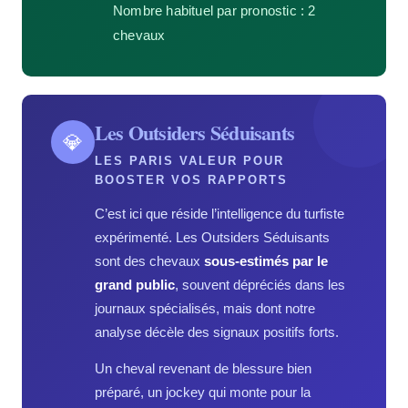
Nombre habituel par pronostic : 2
chevaux
Les Outsiders Séduisants
💎
LES PARIS VALEUR POUR
BOOSTER VOS RAPPORTS
C’est ici que réside l’intelligence du turfiste
expérimenté. Les Outsiders Séduisants
sont des chevaux
sous-estimés par le
grand public
, souvent dépréciés dans les
journaux spécialisés, mais dont notre
analyse décèle des signaux positifs forts.
Un cheval revenant de blessure bien
préparé, un jockey qui monte pour la