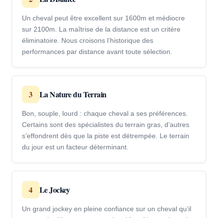
Un cheval peut être excellent sur 1600m et médiocre
sur 2100m. La maîtrise de la distance est un critère
éliminatoire. Nous croisons l’historique des
performances par distance avant toute sélection.
3
La Nature du Terrain
Bon, souple, lourd : chaque cheval a ses préférences.
Certains sont des spécialistes du terrain gras, d’autres
s’effondrent dès que la piste est détrempée. Le terrain
du jour est un facteur déterminant.
4
Le Jockey
Un grand jockey en pleine confiance sur un cheval qu’il