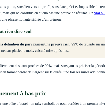
ts, sans photo, sans lien vers un profil, sans date précise. Impossible de
e, mais qui ne constitue en aucun cas une preuve de résultat. Un
vrai bi
c une phrase flottante signée d’un prénom.
ut rien dire seul
sans définition du pari gagnant ne prouve rien.
99% de réussite sur un
 net sur plusieurs mois, calculé mise après mise.
égulièrement des taux proches de 99%, mais sans jamais préciser la péri
ut en faisant perdre de l’argent sur la durée, une fois les mises additionn
nement à bas prix
ur une offre d’appel : un prix symbolique pour accéder à un premier ni