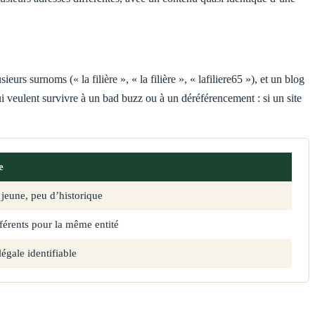
rs surnoms (« la filière », « la filière », « lafiliere65 »), et un blog
 veulent survivre à un bad buzz ou à un déréférencement : si un site
e
eune, peu d’historique
férents pour la même entité
gale identifiable