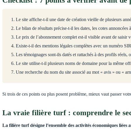
Checklist : 7 points à vérifier avant d
Le site affiche-t-il une date de création vieille de plusieurs a
Le bilan de résultats précise-t-il les dates, les cotes annoncées à
Le prix de l’abonnement complet est-il visible avant de saisir v
Existe-t-il des mentions légales complètes avec un numéro SIR
Les témoignages sont-ils datés et rattachés à des profils réels
Le site utilise-t-il plusieurs noms de domaine pour la même off
Une recherche du nom du site associé au mot « avis » ou « arn
Si trois de ces points ou plus posent problème, mieux vaut passer votre
La vraie filière turf : comprendre le se
La filière turf désigne l’ensemble des activités économiques liée