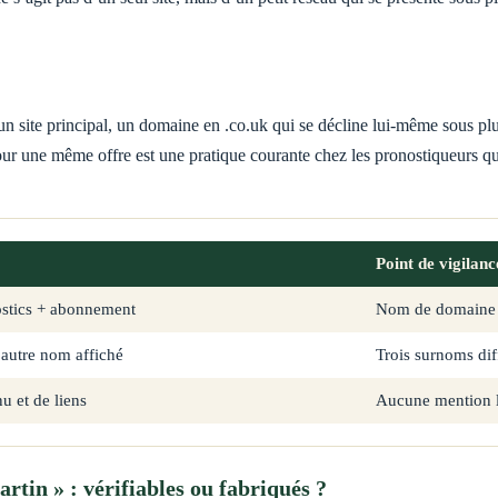
n site principal, un domaine en .co.uk qui se décline lui-même sous plusieu
r une même offre est une pratique courante chez les pronostiqueurs qui
Point de vigilanc
ostics + abonnement
Nom de domaine j
autre nom affiché
Trois surnoms dif
u et de liens
Aucune mention lé
tin » : vérifiables ou fabriqués ?