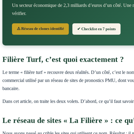
Un secteur économique de 2,3 milliards d’euros d’un côté. Une 
vérifier.
⚠️ Réseau de clones identifié
✔ Checklist en 7 points
Filière Turf, c’est quoi exactement ?
Le terme « filière turf » recouvre deux réalités. D’un côté, c’est le nom générique de l’écosystème des courses hippiques en France : élevage, entraînement, hippodromes, paris. De l’autre, c’est aussi le nom
commercial utilisé par un réseau de sites de pronostics PMU, dont vou
bancaire.
Dans cet article, on traite les deux volets. D’abord, ce qu’il faut savo
Le réseau de sites « La Filière » : ce q
Nous avons passé au crible les sites qui utilisent ce nom. Résultat : il