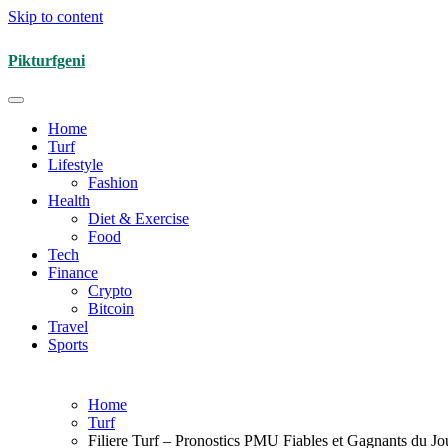
Skip to content
Pikturfgeni
Home
Turf
Lifestyle
Fashion
Health
Diet & Exercise
Food
Tech
Finance
Crypto
Bitcoin
Travel
Sports
Home
Turf
Filiere Turf – Pronostics PMU Fiables et Gagnants du Jo