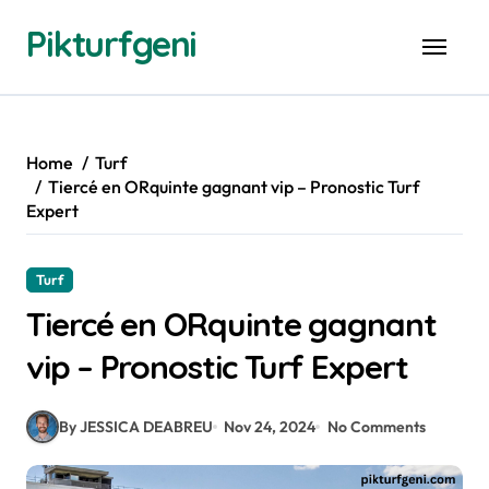
Skip
Pikturfgeni
to
content
Home
Turf
Tiercé en ORquinte gagnant vip – Pronostic Turf
Expert
Turf
Tiercé en ORquinte gagnant
vip – Pronostic Turf Expert
By JESSICA DEABREU
Nov 24, 2024
No Comments