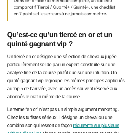
Dans cet article : la méthode complète, un tableau
comparatif Tiercé / Quarté+ / Quinté+, une checklist
en 7 points et les erreurs à ne jamais commettre.
Qu’est-ce qu’un tiercé en or et un
quinté gagnant vip ?
Un tiercé en or désigne une sélection de chevaux jugée
particulièrement solide par un expert, construite sur une
analyse fine de la course plutôt que sur une intuition. Un
quinté gagnant vip regroupe les mêmes principes appliqués
au top 5 de l’arrivée, avec un accès souvent réservé aux
abonnés le matin même de la course.
Le terme “en or” n’est pas un simple argument marketing.
Chez les turfistes sérieux, il désigne un cheval ou une
combinaison qui ressort de façon
récurrente sur plusieurs