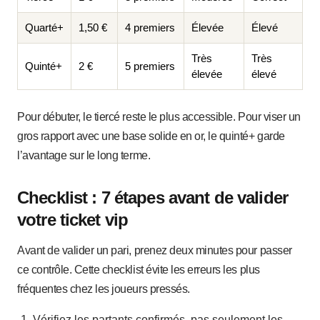
Quarté+
1,50 €
4 premiers
Élevée
Élevé
Très
Très
Quinté+
2 €
5 premiers
élevée
élevé
Pour débuter, le tiercé reste le plus accessible. Pour viser un
gros rapport avec une base solide en or, le quinté+ garde
l’avantage sur le long terme.
Checklist : 7 étapes avant de valider
votre ticket vip
Avant de valider un pari, prenez deux minutes pour passer
ce contrôle. Cette checklist évite les erreurs les plus
fréquentes chez les joueurs pressés.
Vérifiez les partants confirmés, pas seulement les