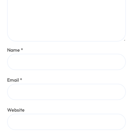
Name
*
Email
*
Website