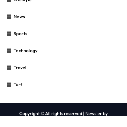
News
Sports
Technology
Travel
Turf
Copyright © All rights reserved
|
Newsier
by
Themeansar
.