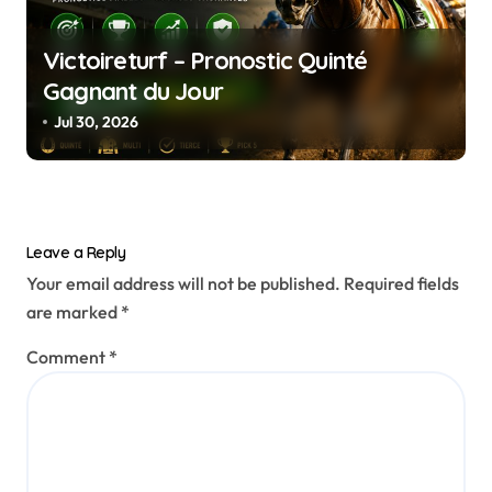
Victoireturf – Pronostic Quinté
Gagnant du Jour
Jul 30, 2026
Leave a Reply
Your email address will not be published.
Required fields
are marked
*
Comment
*