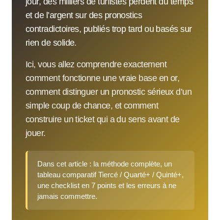
jour, des milliers de turfistes perdent du temps
et de l’argent sur des pronostics
contradictoires, publiés trop tard ou basés sur
rien de solide.
Ici, vous allez comprendre exactement
comment fonctionne une vraie base en or,
comment distinguer un pronostic sérieux d’un
simple coup de chance, et comment
construire un ticket qui a du sens avant de
jouer.
Dans cet article : la méthode complète, un
tableau comparatif Tiercé / Quarté+ / Quinté+,
une checklist en 7 points et les erreurs à ne
jamais commettre.