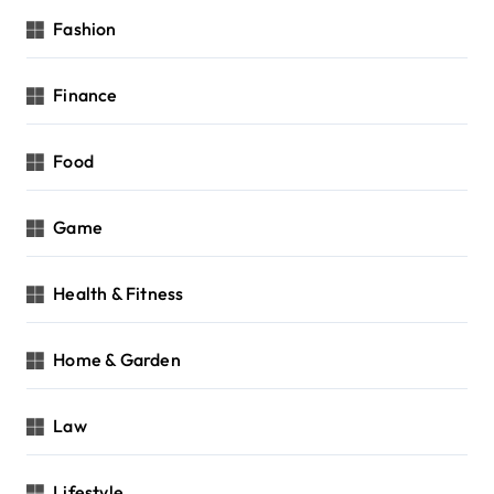
Fashion
Finance
Food
Game
Health & Fitness
Home & Garden
Law
Lifestyle