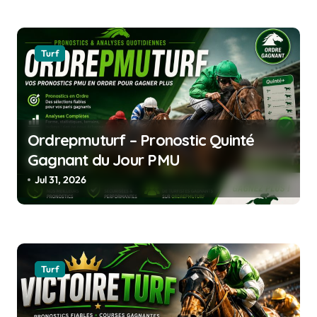
Turf
Ordrepmuturf – Pronostic Quinté
Gagnant du Jour PMU
Jul 31, 2026
Turf